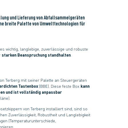
ellung und Lieferung von Abfallsammelgeräten
eine breite Palette von Umwelttechnologien für
es wichtig, langlebige, zuverlässige und robuste
r
starken Beanspruchung standhalten
.
on Terberg mit seiner Palette an Steuergeräten
erdichten Tastenbox
(BBE). Diese feste Box
kann
ten und ist vollständig anpassbar
läne).
etzkippern von Terberg installiert sind, sind so
ohen Zuverlässigkeit, Robustheit und Langlebigkeit
ngen (Temperaturunterschiede,
onieren.