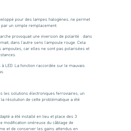
développé pour des lampes halogènes, ne permet
D par un simple remplacement.
marche provoquait une inversion de polarité : dans
mait, dans l’autre sens l’ampoule rouge. Cela
es ampoules, car elles ne sont pas polarisées et
stances.
s à LED. La fonction raccordée sur le mauvais
as.
 les solutions électroniques ferroviaires, un
à la résolution de cette problématique a été
apté a été installé en lieu et place des 3
ne modification onéreuse du câblage de
rame et de conserver les gains attendus en