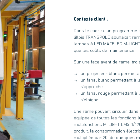
Contexte client :
Dans le cadre d’un programme de r
lillois TRANSPOLE souhaitait re
lampes à LED MAFELEC M-LIGHT, a
que les coûts de maintenance.
Sur une face avant de rame, tro
un projecteur blanc permetta
un fanal blanc permettant à la
s’approche
un fanal rouge permettant à la
s’éloigne.
Une rame pouvant circuler dans 
équipée de toutes les fonctions
multifonctions M-LIGHT LM5-1/170
produit, la consommation électriq
multipliée par 20 (de quelques m