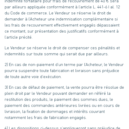
indemnité forfaitaire pour frais de recouvrement de 40 € sera
par ailleurs appliquée conformément à l’article L. 441-6 I al. 12
du Code de commerce. Le Vendeur se réserve le droit de
demander à l’Acheteur une indemnisation complémentaire si
les frais de recouvrement effectivement engagés dépassaient
ce montant, sur présentation des justificatifs conformément à
l’article précité.
Le Vendeur se réserve le droit de compenser ces pénalités et
indemnités sur toute somme qui serait due par ailleurs.
2) En cas de non-paiement d’un terme par l’Acheteur, le Vendeur
pourra suspendre toute fabrication et livraison sans préjudice
de toute autre voie d’exécution.
3) En cas de défaut de paiement, la vente pourra être résolue de
plein droit par le Vendeur pouvant demander en référé la
restitution des produits, le paiement des sommes dues, le
paiement des commandes antérieures livrées ou en cours de
livraison, la fixation de dommages et intérêts couvrant
notamment les frais de fabrication engagés.
4) Les dispositions ci-dessus s’appliqueront sans préjudice de