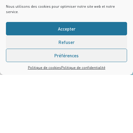
Contact
Nous utilisons des cookies pour optimiser notre site web et notre
service.
Accepter
Refuser
Préférences
Nous contacter
Politique de cookies
Politique de confidentialité